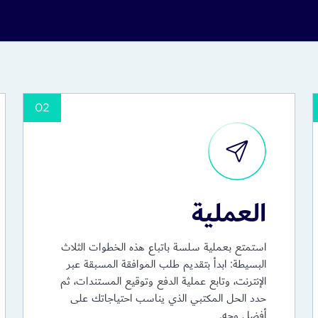
شركة فردية
شركة تابعة
وفرع شركة
البوابة الإلكترونية الخاصة بمر
02
لتوقيع (جواز السفر، تأشيرة الإقامة، وإثبات العنوان).
والنظام الأساسي للشركة (عقد التأسيس والنظام الداخلي)، وأي وثائق تخص
كة المقترح، وأنشطة الأعمال، وعقد إيجار المكتب أو مستندات الملكية، وخطاب
العملية
 إضافية
استمتع بعملية سلسة باتباع هذه الخطوات الثلاث
البسيطة: ابدأ بتقديم طلب الموافقة المسبقة عبر
قي النهائي (UBO)
الإنترنت، وتابع عملية الدفع وتوقيع المستندات، ثم
حدد الحل المكتبي الذي يناسب احتياجاتك على
أفضل وجه.