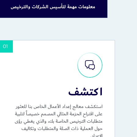
معلومات مهمة لتأسيس الشركات والترخيص
للتسجيل
تعديل
تجديد
01
وثائق التعريف
للمساهمين والمديرين والمفوضين با
مستندات ملكية الشركة
، مثل هيكل المساهمين، 
معلومات النشاط التجاري
، بما في ذلك اسم الشر
اكتشف
وثائق أو موافقات
استكشف معالج إعداد الأعمال الخاص بنا للعثور
على اقتراح الحزمة المثالي المصمم خصيصاً لتلبية
بيانات المُستفيد الحقي
متطلبات الترخيص الخاصة بك، والذي يغطي رؤى
حول العملية ذات الصلة والمتطلبات وتكاليف
الإعداد.