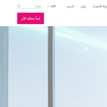
ابة الأعضاء
رؤى
الدعم
AR
-suggest feature attached.
se the search field is empty.
ابدأ عملك الأن