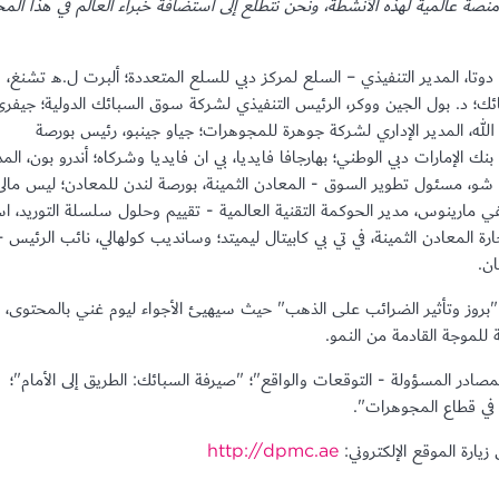
نصة عالمية لهذه الأنشطة، ونحن نتطلع إلى استضافة خبراء العالم في هذا الم
تا، المدير التنفيذي – السلع لمركز دبي للسلع المتعددة؛ ألبرت ل.هـ تشنغ،
ئك؛ د. بول الجين ووكر، الرئيس التنفيذي لشركة سوق السبائك الدولية؛ جيفر
لله، المدير الإداري لشركة جوهرة للمجوهرات؛ جياو جينبو، رئيس بورصة
 الإمارات دبي الوطني؛ بهارجافا فايديا، بي ان فايديا وشركاه؛ أندرو بون، المد
و، مسئول تطوير السوق - المعادن الثمينة، بورصة لندن للمعادن؛ ليس مالى
ي مارينوس، مدير الحوكمة التقنية العالمية - تقييم وحلول سلسلة التوريد، ا
المعادن الثمينة، في تي بي كابيتال ليميتد؛ وسانديب كولهالي، نائب الرئيس –
ن.
بروز وتأثير الضرائب على الذهب" حيث سيهيئ الأجواء ليوم غني بالمحتوى،
للموجة القادمة من النمو.
ادر المسؤولة - التوقعات والواقع"؛ "صيرفة السبائك: الطريق إلى الأمام"؛
 في قطاع المجوهرات".
ارة الموقع الإلكتروني:
http://dpmc.ae