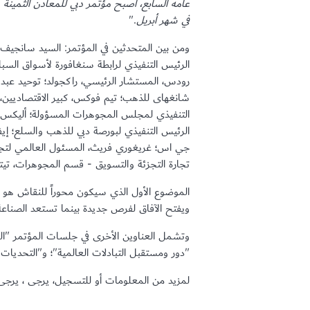
عامه السابع، أصبح مؤتمر دبي للمعادن الثمينة م
في شهر أبريل
."
ومن بين المتحدثين في المؤتمر: السيد سانجيف دو
الرئيس التنفيذي لرابطة سنغافورة لأسواق السبا
رودس، المستشار الرئيسي، راكجولد؛ توحيد عبد ا
شانغهاى للذهب؛ تيم فوكس، كبير الاقتصاديين، بنك
التنفيذي لمجلس المجوهرات المسؤولة؛ أليكس ش
الرئيس التنفيذي لبورصة دبي للذهب والسلع؛ إيف
جي اس؛ غريغوري فريث، المسئول العالمي لتجارة 
تجارة التجزئة والتسويق - قسم المجوهرات، تيتا
الموضوع الأول الذي سيكون محوراً للنقاش هو "
ويفتح الآفاق لفرص جديدة بينما تستعد الصناعة 
وتشمل العناوين الأخرى في جلسات المؤتمر "المص
"دور ومستقبل التبادلات العالمية"؛ و"التحديات
لمزيد من المعلومات أو للتسجيل، يرجى ، يرجى زي