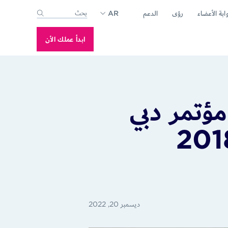
ابة الأعضاء
رؤى
الدعم
AR
-suggest feature attached.
se the search field is empty.
ابدأ عملك الأن
ؤتمر دبي
ديسمبر 20, 2022