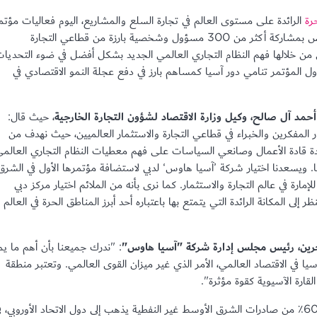
رة
الرائدة على مستوى العالم في تجارة السلع والمشاريع، اليوم فعاليات مؤتم
" في برج الماس بمشاركة أكثر من 300 مسؤول وشخصية بارزة من قطاعي التجارة
ن من خلالها فهم النظام التجاري العالمي الجديد بشكل أفضل في ضوء التحديا
ناول المؤتمر تنامي دور آسيا كمساهم بارز في دفع عجلة النمو الاقتصادي في
أحمد آل صالح، وكيل وزارة الاقتصاد لشؤون التجارة الخارجية
، حيث قال:
ر المفكرين والخبراء في قطاعي التجارة والاستثمار العالميين، حيث نهدف من
دة قادة الأعمال وصانعي السياسات على فهم معطيات النظام التجاري العالم
. ويسعدنا اختيار شركة ’آسيا هاوس‘ لدبي لاستضافة مؤتمرها الأول في الشرق
مارة في عالم التجارة والاستثمار. كما نرى بأنه من الملائم اختيار مركز دبي
لى المكانة الرائدة التي يتمتع بها باعتباره أحد أبرز المناطق الحرة في العالم
د جرين، رئيس مجلس إدارة شركة "آسيا هاوس"
: "ندرك جميعنا بأن أهم ما يم
ا في الاقتصاد العالمي، الأمر الذي غير ميزان القوى العالمي. وتعتبر منطقة
قارة الآسيوية كقوة مؤثرة".
"قبل عشرين عاماً، كان ما يقرب من 60٪ من صادرات الشرق الأوسط غير النفطية يذهب إلى دول الاتحاد الأوروبي، 