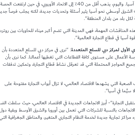
حين تذهب فقط 20٪ من صادرات المنطقة إلى آسيا. واليوم، يذهب أقل من 40٪ إلى الاتحاد الأوروبي، في حين ارتفعت الحصة
الصادرات إلى 35٪. هذا التوجه الشرق أوسطي نحو آسيا يثير أسئلة وتحديات جديدة، لكنه يجلب فرصاً جدي
 لكل بلد من بلدان المنطقة".
ه المناقشات المهمة، فهي المدينة التي تضم أكبر ميناء للحاويات بين روترد
ة آسيا في قطاع التجارة العالمية".
ي الأول لمركز دبي للسلع المتعددة
: "نرى في مركز دبي للسلع المتعددة بأن
ارسة الأعمال على مستوى كافة القطاعات التي تغطيها أعمالنا. كما نرى بأن
ة جميع الحواجز المحتملة التي قد تعرقل نشاط قطاع التجارة، وتمكين تدفقات
لصعبة التي يشهدها الاقتصاد العالمي، لا تزال أبواب التجارة مفتوحة على
ا سيَّما في آسيا".
بل التجارة"- أبرز الاتجاهات الجديدة في الاقتصاد العالمي، حيث سلطت الضو
اتجاهات بالنسبة للشركات التي تعمل بين أوروبا والشرق الأوسط وبقية دول
كز تجارية جديدة لخدمة النظام التجاري المتغير، والمناطق الجغرافية التي