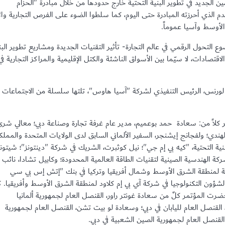
 الجديد في تطوير البنية التحتية خارج حدودها من خلال مبادرة "الحزام
دم الذي أحرزته المبادرة حتى اليوم، كما سلطوا الضوء على الفرص التجارية والأ
الأوسط وآسيا عموماً.
التحول الرقمي في عالم التجارة- تأثير التقنيات الجديدة ومشاريع تطوير البن
قتصادات، لا سيّما بين الأسواق الناشئة والكتل الإقليمية والمراكز التجارية في
 لورنس، الرئيس التنفيذي لشركة "آسيا هاوس"، تلتها سلسلة من الاجتماعات
 كلاً من: سعادة حمد بوعميم، مدير عام غرفة تجارة وصناعة دبي؛ معالي شر
الهندي؛ ولفجانج إيشنجر، السفير الألماني السابق لدى الولايات المتحدة والمملك
نية التحتية، "كيه بي إم جي"؛ نيل كوثبرت، الشريك في شركة "دينتونز"؛ شيتون
شركة الهندسية الصينية لتقنيات الطاقة العالمية المحدودة؛ وكابيل تشادا، نائب
ية لمنطقة الشرق الأوسط وشمال أفريقيا وتركيا في بنك "إتش إس بي سي
 لشؤون التكنولوجيا في شركة آي بي إم كلاود لمنطقة الشرق الأوسط وأفريقيا. ك
 المؤتمر كلٌ من سعادة غونتر راور، القنصل العام لجمهورية ألمانيا
ا، القنصل العام لليابان في دبي؛ وسعادة لو بيت تشن، القنصل العام لجمهورية
القنصل العام لجمهورية الصين الشعبية في دبي.