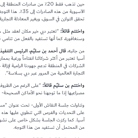
الآسيوية من هذه 
تحقق التوازن في السوق، ويغير المعادلة التجارية
واختتم قائلاً:
"تعتبر دبي خير مكان لعقد مثل هذ
وسنغافورة، كما أنها تستفيد بالفعل من تنامي قو
من جانبه،
قال أحمد بن سليِّم، الرئيس التنفيذ
آسيا تعتبر من أكثر شركائنا انفتاحاً ورغبة بمم
الشركات في المنطقة تدعم جهودنا الرامية لإزال
التجارة العالمية من المرور عبر دبي بسلاسة".
واختتم بن سليِّم قائلاً:
"على الرغم من الظروف ا
مصراعيها إذا ما توجهنا نحو الأماكن الصحيحة- ل
وتناولت جلسة النقاش الأولى- تحت عنوان "مستق
على التحديات والفرص التي تنطوي عليها هذه ال
آسيا. كما ركزت الجلسة بشكل خاص على نشوء مرا
من المحتمل أن تستفيد من هذا التوجه.