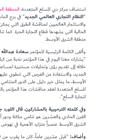
استضاف مركز دبي للسلع المتعددة،
المنطقة الح
"
النظام التجاري العالمي الجديد
والاستثمار العالميين لمناقشة الطرق التي يمك
الحالية التي يشهدها قطاع التجارة الحرة. كما ت
منطقة الشرق الأوسط.
وألقى الكلمة الرئيسية للمؤتمر
سعادة عبدالله 
"يشارك معنا اليوم في هذا المؤتمر نخبة من كبا
خلاله إلى تقديم رؤى وتحليلات مستنيرة لمساع
الجديد، والاستفادة من الفرص التي تنطوي عليها
الأوسط، ما يمثل خير دليل على الدور المتنامي للإ
للسلع المتعددة لعقد مناقشات هذا المؤتمر بالنظر إ
لتجارة السلع".
وفي كلمته الترحيبية بالمشاركين، قال اللور
القرن الحادي والعشرين هو تنامي مكانة ودور آسي
الشرق الأوسط عنصراً متزايد الأهمية في نهوض ال
وأضاف: