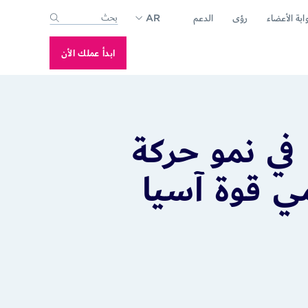
ابة الأعضاء
رؤى
الدعم
AR
-suggest feature attached.
se the search field is empty.
ابدأ عملك الأن
 في نمو حركة
مي قوة آسيا