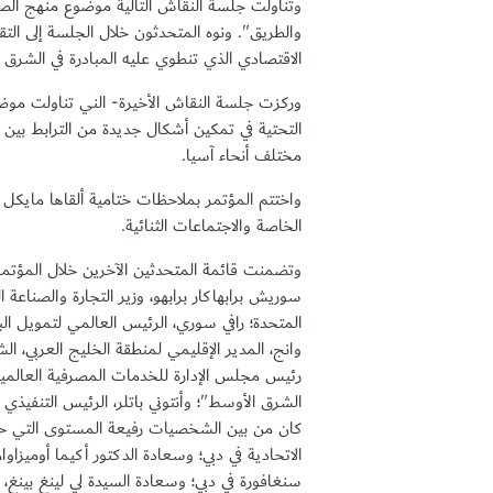
وتناولت جلسة النقاش التالية موضوع منهج الصين
والطريق". ونوه المتحدثون خلال الجلسة إلى التق
الاقتصادي الذي تنطوي عليه المبادرة في الشرق 
وركزت جلسة النقاش الأخيرة- الني تناولت موضوع 
التحتية في تمكين أشكال جديدة من الترابط بين الا
مختلف أنحاء آسيا.
واختتم المؤتمر بملاحظات ختامية ألقاها مايكل
الخاصة والاجتماعات الثنائية.
وتضمنت قائمة المتحدثين الآخرين خلال المؤتمر
سوريش برابهاكار برابهو، وزير التجارة والصناعة 
المتحدة؛ رافي سوري، الرئيس العالمي لتمويل الب
وانج، المدير الإقليمي لمنطقة الخليج العربي، ال
رئيس مجلس الإدارة للخدمات المصرفية العالم
الشرق الأوسط"؛ وأنتوني باتلر، الرئيس التنفيذي
كان من بين الشخصيات رفيعة المستوى التي حضرت
الاتحادية في دبي؛ وسعادة الدكتور أكيما أوميزاو
سنغافورة في دبي؛ وسعادة السيدة لي لينغ بينغ، 