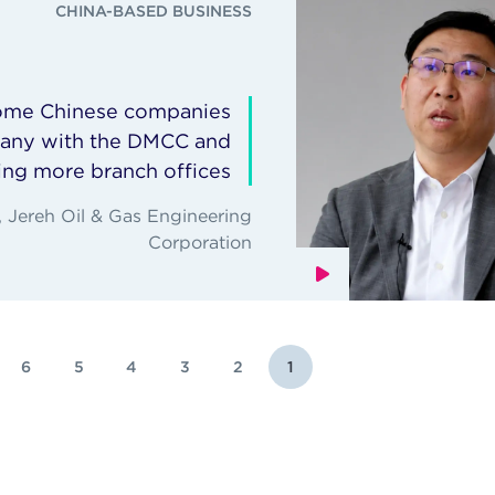
CHINA-BASED BUSINESS
 some Chinese companies
pany with the DMCC and
ing more branch offices.
, Jereh Oil & Gas Engineering
Corporation
6
5
4
3
2
1