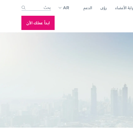
ابة الأعضاء
رؤى
الدعم
AR
-suggest feature attached.
se the search field is empty.
ابدأ عملك الأن