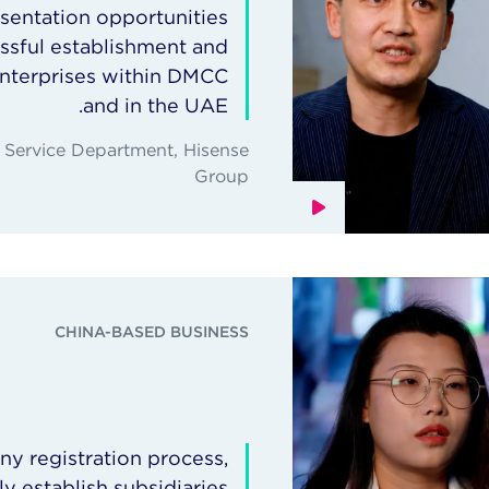
sentation opportunities
cessful establishment and
nterprises within DMCC
and in the UAE.
s Service Department, Hisense
Group
CHINA-BASED BUSINESS
y registration process,
y establish subsidiaries