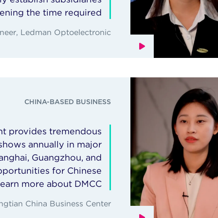
ening the time required.
ineer, Ledman Optoelectronic
CHINA-BASED BUSINESS
t provides tremendous
shows annually in major
Shanghai, Guangzhou, and
pportunities for Chinese
learn more about DMCC.
ngtian China Business Center