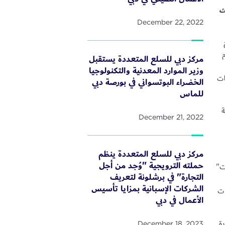
 تقنيات الويب 3 والبلوك
December 22, 2022
مركز دبي للسلع المتعددة يستقبل
وزير الموارد المعدنية والتكنولوجيا
ات
الخضراء البوتسواني في بورصة دبي
للماس
ة
December 21, 2022
مركز دبي للسلع المتعددة ينظم
حملته الترويجية "وُجد من أجل
ت"
التجارة" في برشلونة لتعريف
الشركات الإسبانية بمزايا تأسيس
ات
الأعمال في دبي
ة
December 18, 2023