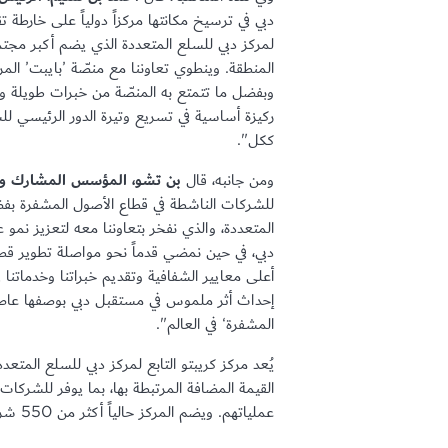
لمركز دبي للسلع المتعددة الذي يضم أكبر مج
المنطقة. وينطوي تعاوننا مع منصّة ’بايبت’ الم
وبفضل ما تتمتع به المنصّة من خبرات طويلة وم
ككل".
ومن جانبه، قال
بن تشو، المؤسس المشارك وا
للشركات الناشطة في قطاع الأصول المشفرة بفض
دبي، في حين نمضي قدماً نحو مواصلة تطوير قطاع
أعلى معايير الشفافية وتقديم خبراتنا وخدماتن
إحداث أثر ملموس في مستقبل دبي بوصفها عاصم
المشفرة‘ في العالم".
القيمة المضافة المرتبطة بها، بما يوفر للشركا
عملياتهم. ويضم المركز حالياً أكثر من 550 شركة متخصصة في تقنيات الويب 3 والبلوك تشين.