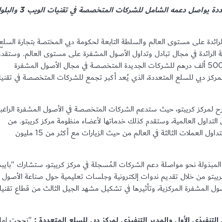
مركز كريبتو التابع لمركز دبي للسلع المتعددة يواصل دعمه الشامل للشركات المتخصصة في
الرائدة على مستوى العالم والسلطة التابعة لحكومة دبي المختصة بتجارة السلع
ة الرائدة في مجال تبادل وتداول الأصول المشفرة على مستوى العالم. وستقدم
المنصّة بموجب هذه الشراكة دعماً مالياً بقيمة 500 ألف درهم للشركات الجديدة المتخصصة في مجال الأصول المشفرة
ع لمركز دبي للسلع المتعددة، الذي يُعد أكبر تجمع للشركات المتخصصة في تقني
لمركز كريبتو، حيث ستدعم الشركات المتخصصة في الأصول المشفرة الراغب
التداول العالمية، وستقدم كذلك خدماتها لأعضاء منظومة مركز كريبتو. من
مقرها الرئيسي في دبي، تصنف بورصة "بايبت" لتداول العملات الثالثة في العالم من حيث الزيارات مع أكثر من 15 مليون
المبذولة نحو مواصلة دعم الشركات المُسجلة في مركز كريبتو، ستشارك "بايب
ز كريبتو من خلال تقديم ندوات إلكترونية وجلسات تعليمية حول صناعة الأصول
أصول المشفرة المركزية، وتأثيرها في تشكيل مشهد الجيل الثالث من قطاع تقني
لتنفيذي الأول والمدير التنفيذي لمركز دبي للسلع المتعددة :
"نجحت إمار