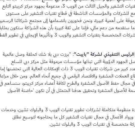
دبي في ترسيخ مكانتها مركزاً دولياً على خارطة تقنيات التشفير والجيل الثالث من الويب 3، مدعومةً بجهود مركز كريبتو التابع
تمع للشركات والمؤسسات الناشطة في قطاع تقنيات التشفير على مستوى
رموقة على أهمية كبيرة، ونحن فخورون بانضمامها إلى مجتمع شركائنا الرسميي
ا ستقدمه من دعم مالي، فإننا على ثقة كبيرة بأن هذه الشراكة ستكون بمثابة
ركيزة أساسية في تسريع وتيرة الدور الرئيسي للشركات المتخصصة بتقنيات التشفير والويب 3 وتأثيرها الإيجابي في تطوير
لرئيس التنفيذي لشركة "بايبت"
: "برزت دبي بلا شك كحلقة وصل عالمية
ل الجهود الدؤوبة التي تبذلها مؤسسات مرموقة مثل مركز دبي للسلع
المتعددة، والذي نفخر بتعاوننا معه لتعزيز نمو عدد كبير من شركات تقنيات الويب 3 ذات الإمكانات العالية التي تحتضنها إ
 العملات المشفرة والاقتصاد الرقمي في جميع أنحاء العالم. ومن خلال مراعاة
ا في مجال حفظ الأصول المشفرة والطرح لكافة أعضاء مركز كريبتو، سنساهم في
ة للأصول المشفرة وتحقيق هدفنا المتمثل في أن نكون ’حاضنة الأصول
يُعد مركز كريبتو التابع لمركز دبي للسلع المتعددة منظومة متكاملة لشركات تطوير تقنيات الويب 3 والبلوك تشين، وخدمات
ت ورواد الأعمال في مجال تقنيات التشفير كل ما يحتاجونه لتوسيع نطاق