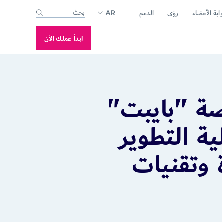
ابة الأعضاء
رؤى
الدعم
AR
-suggest feature attached.
se the search field is empty.
ابدأ عملك الأن
صة "بايبت"
ة التطوير
 وتقنيات